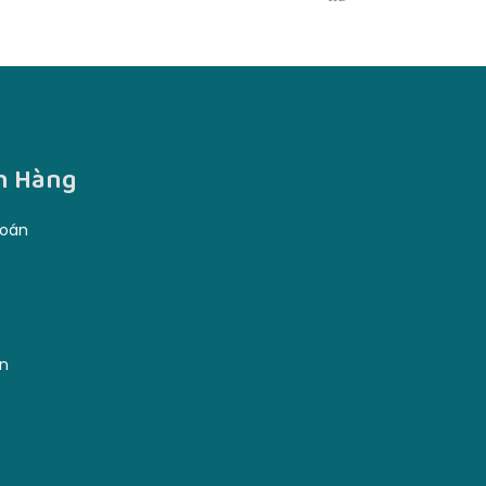
h Hàng
toán
ện