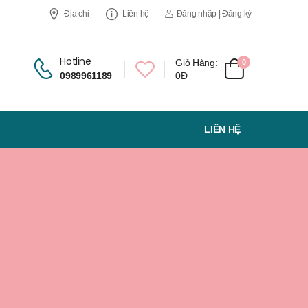
Địa chỉ
Liên hệ
Đăng nhập | Đăng ký
Hotline
Giỏ Hàng:
0
0989961189
0Đ
LIÊN HỆ