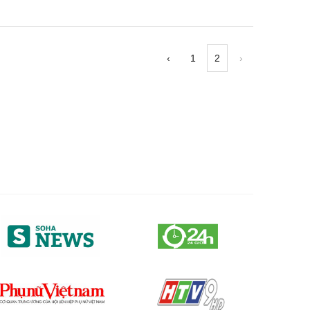
‹
1
2
›