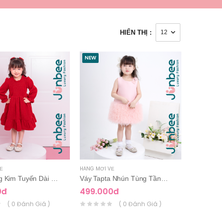
HIỂN THỊ :
NEW
Ề
HÀNG MỚI VỀ
Váy Nhung Kim Tuyến Dài Tay
Váy Tapta Nhún Tùng Tầng Voan
0đ
499.000đ
( 0 Đánh Giá )
( 0 Đánh Giá )