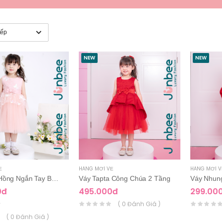
NEW
NEW
Ề
HÀNG MỚI VỀ
HÀNG MỚI V
Đầm Váy Hồng Ngắn Tay Bé Gái
Váy Tapta Công Chúa 2 Tầng
0đ
495.000đ
299.00
( 0 Đánh Giá )
( 0 Đánh Giá )