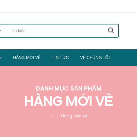
HÀNG MỚI VỀ
TIN TỨC
VỀ CHÚNG TÔI
DANH MỤC SẢN PHẨM
HÀNG MỚI VỀ
Hàng mới về
/