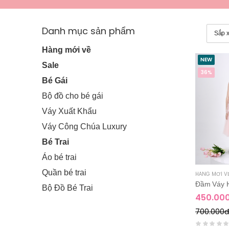
Danh mục sản phẩm
Hàng mới về
NEW
Sale
36%
Bé Gái
Bộ đồ cho bé gái
Váy Xuất Khẩu
Váy Công Chúa Luxury
Bé Trai
Áo bé trai
Quần bé trai
HÀNG MỚI V
Bộ Đồ Bé Trai
450.00
700.000đ