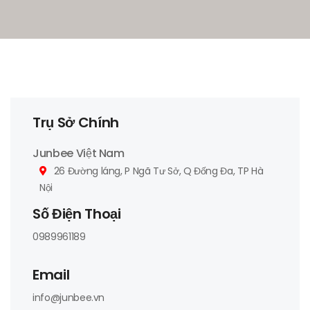
Trụ Sở Chính
Junbee Việt Nam
26 Đường láng, P Ngã Tư Sở, Q Đống Đa, TP Hà
Nội
Số Điện Thoại
0989961189
Email
info@junbee.vn