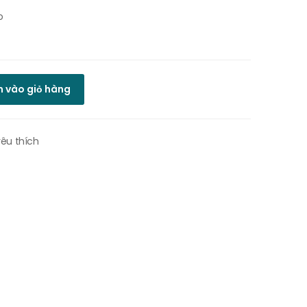
o
 vào giỏ hàng
êu thích