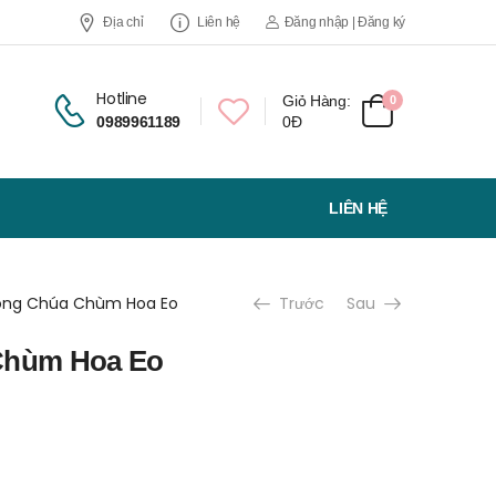
Địa chỉ
Liên hệ
Đăng nhập | Đăng ký
Hotline
Giỏ Hàng:
0
0989961189
0Đ
LIÊN HỆ
ông Chúa Chùm Hoa Eo
Trước
Sau
Chùm Hoa Eo