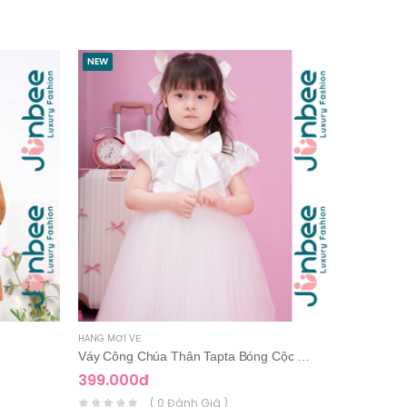
NEW
NEW
HÀNG MỚI VỀ
HÀNG MỚI 
Váy Công Chúa Thân Tapta Bóng Cộc Tay
399.000đ
399.00
( 0 Đánh Giá )