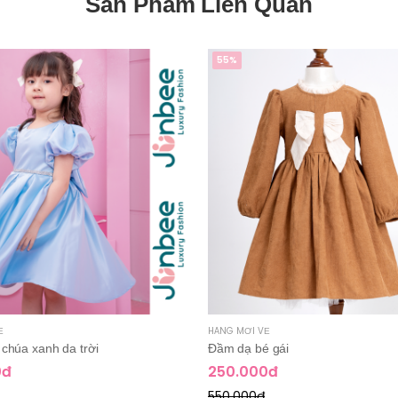
Sản Phẩm Liên Quan
55%
Ề
HÀNG MỚI VỀ
chúa xanh da trời
Đầm dạ bé gái
0đ
250.000đ
550.000đ