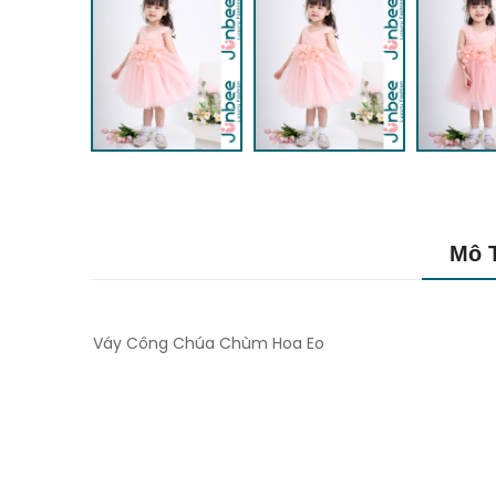
Mô 
Váy Công Chúa Chùm Hoa Eo