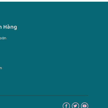
h Hàng
toán
ện