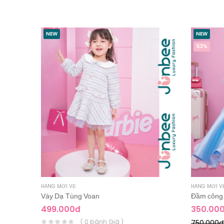
NEW
NEW
53%
HÀNG MỚI VỀ
HÀNG MỚI V
Váy Dạ Tùng Voan
Đầm công 
499.000đ
350.00
( 0 Đánh Giá )
750.000đ