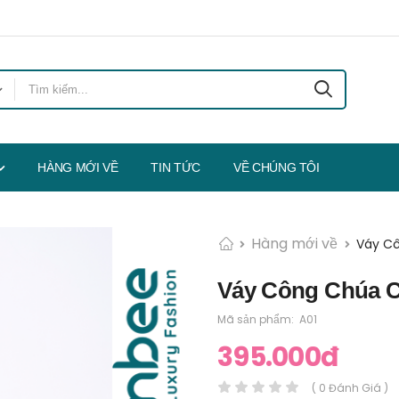
HÀNG MỚI VỀ
TIN TỨC
VỀ CHÚNG TÔI
Hàng mới về
Váy C
Váy Công Chúa 
Mã sản phẩm:
A01
395.000đ
( 0 Đánh Giá )