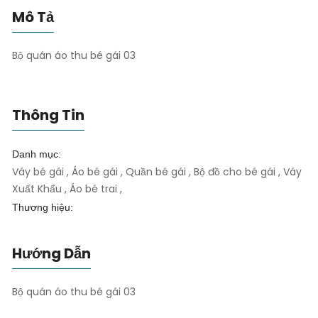
Mô Tả
Bộ quán áo thu bé gái 03
Thông Tin
Danh mục:
Váy bé gái , Áo bé gái , Quần bé gái , Bộ đồ cho bé gái , Váy
Xuất Khẩu , Áo bé trai ,
Thương hiệu:
Hướng Dẫn
Bộ quán áo thu bé gái 03