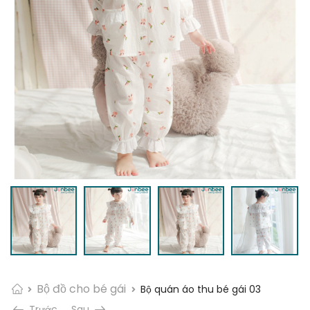
Bộ đồ cho bé gái
Bộ quán áo thu bé gái 03
Trước
Sau