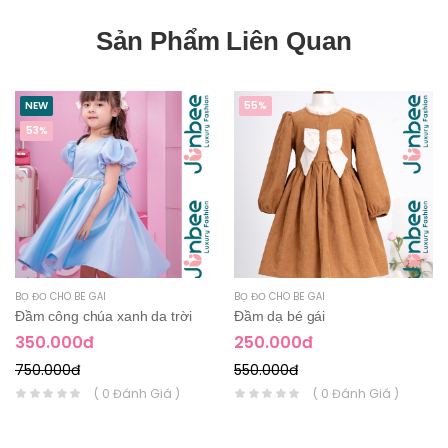
Sản Phẩm Liên Quan
NEW
55%
53%
BỘ ĐỒ CHO BÉ GÁI
BỘ ĐỒ CHO BÉ GÁI
Đầm công chúa xanh da trời
Đầm dạ bé gái
350.000đ
250.000đ
750.000đ
550.000đ
( 0 Đánh Giá )
( 0 Đánh Giá )