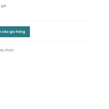
 gái
 vào giỏ hàng
êu thích