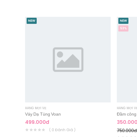
NEW
NEW
53%
HÀNG MỚI VỀ
HÀNG MỚI V
Váy Dạ Tùng Voan
Đầm công 
499.000đ
350.00
( 0 Đánh Giá )
750.000đ