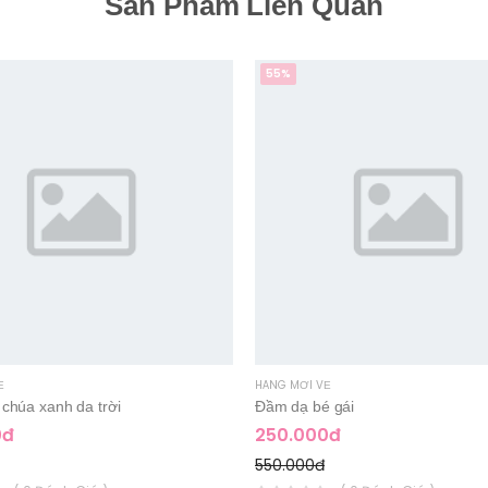
Sản Phẩm Liên Quan
55%
Ề
HÀNG MỚI VỀ
chúa xanh da trời
Đầm dạ bé gái
0đ
250.000đ
550.000đ