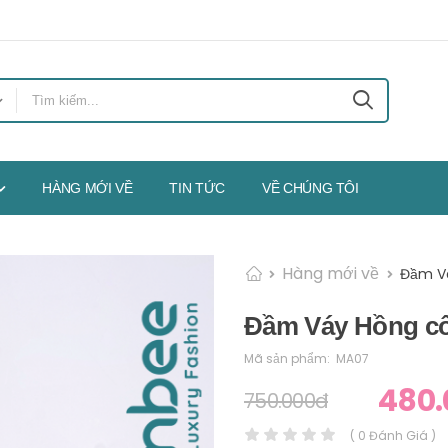
HÀNG MỚI VỀ
TIN TỨC
VỀ CHÚNG TÔI
Hàng mới về
Đầm Vá
Đầm Váy Hồng cô
Mã sản phẩm:
MA07
480.
750.000đ
( 0 Đánh Giá )