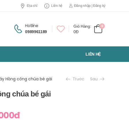
Địa chỉ
Liên hệ
Đăng nhập | Đăng ký
Hotline
Giỏ Hàng:
0
0989961189
0Đ
LIÊN HỆ
y Hồng công chúa bé gái
Trước
Sau
ng chúa bé gái
000đ