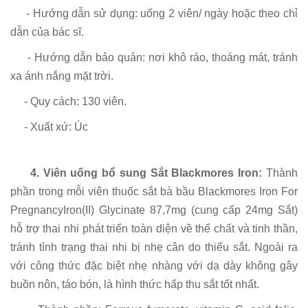
- Hướng dẫn sử dụng: uống 2 viên/ ngày hoặc theo chỉ
dẫn của bác sĩ.
- Hướng dẫn bảo quản: nơi khô ráo, thoáng mát, tránh
xa ánh nắng mặt trời.
- Quy cách: 130 viên.
- Xuất xứ: Úc
4. Viên uống bổ sung Sắt Blackmores Iron:
Thành
phần trong mỗi viên thuốc sắt bà bầu Blackmores Iron For
PregnancyIron(II) Glycinate 87,7mg (cung cấp 24mg Sắt)
hỗ trợ thai nhi phát triển toàn diện về thể chất và tinh thần,
tránh tình trạng thai nhi bị nhẹ cân do thiếu sắt. Ngoài ra
với công thức đặc biệt nhẹ nhàng với dạ dày không gây
buồn nôn, táo bón, là hình thức hấp thu sắt tốt nhất.