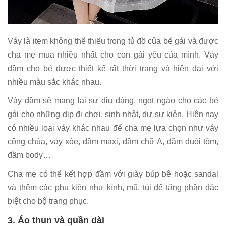
Váy là item không thể thiếu trong tủ đồ của bé gái và được
cha mẹ mua nhiều nhất cho con gái yêu của mình. Váy
đầm cho bé được thiết kế rất thời trang và hiện đại với
nhiều màu sắc khác nhau.
Váy đầm sẽ mang lại sự dịu dàng, ngọt ngào cho các bé
gái cho những dịp đi chơi, sinh nhật, dự sự kiện. Hiện nay
có nhiều loại váy khác nhau để cha mẹ lựa chọn như váy
công chúa, váy xòe, đầm maxi, đầm chữ A, đầm đuôi tôm,
đầm body…
Cha mẹ có thể kết hợp đầm với giày búp bê hoặc sandal
và thêm các phụ kiện như kính, mũ, túi để tăng phần đặc
biệt cho bộ trang phục.
3. Áo thun và quần dài