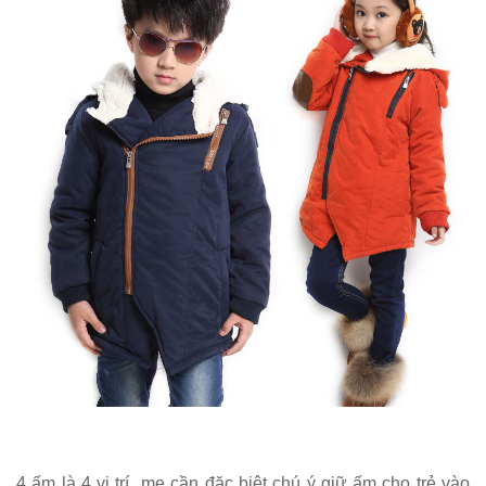
4 ấm là 4 vị trí mẹ cần đặc biệt chú ý giữ ấm cho trẻ vào