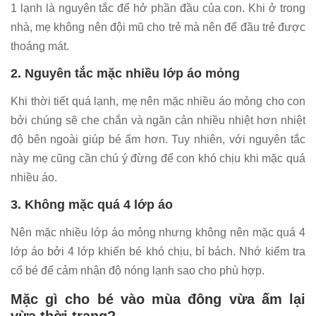
1 lạnh là nguyên tắc để hở phần đầu của con. Khi ở trong
nhà, mẹ không nên đội mũ cho trẻ mà nên để đầu trẻ được
thoáng mát.
2. Nguyên tắc mặc nhiều lớp áo mỏng
Khi thời tiết quá lạnh, mẹ nên mặc nhiều áo mỏng cho con
bởi chúng sẽ che chắn và ngăn cản nhiều nhiệt hơn nhiệt
độ bên ngoài giúp bé ấm hơn. Tuy nhiên, với nguyên tắc
này mẹ cũng cần chú ý đừng để con khó chịu khi mặc quá
nhiều áo.
3. Không mặc quá 4 lớp áo
Nên mặc nhiều lớp áo mỏng nhưng không nên mặc quá 4
lớp áo bởi 4 lớp khiến bé khó chịu, bí bách. Nhớ kiểm tra
cổ bé để cảm nhận độ nóng lạnh sao cho phù hợp.
Mặc gì cho bé vào mùa đông vừa ấm lại
vừa thời trang?