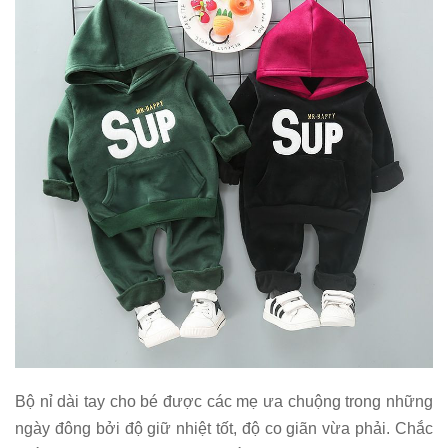
Bộ nỉ dài tay cho bé được các mẹ ưa chuộng trong những
ngày đông bởi độ giữ nhiệt tốt, độ co giãn vừa phải. Chắc