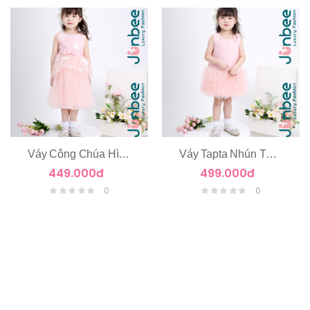
Váy Công Chúa Hình Cánh Bướm
Váy Tapta Nhún Tùng Tầng Voan
449.000đ
499.000đ
0
0