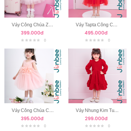
Váy Công Chúa Zen Hoa Nổi Tay Cánh Tiên
Váy Tapta Công Chúa 2 Tầng
399.000đ
495.000đ
0
0
Váy Công Chúa Chùm Hoa Eo
Váy Nhung Kim Tuyến Dài Tay
395.000đ
299.000đ
0
0