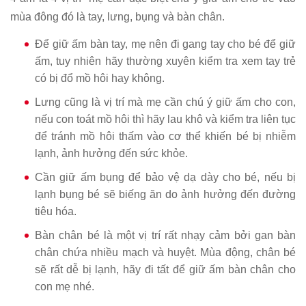
mùa đông đó là tay, lưng, bụng và bàn chân.
Để giữ ấm bàn tay, mẹ nên đi gang tay cho bé để giữ
ấm, tuy nhiên hãy thường xuyên kiểm tra xem tay trẻ
có bị đổ mồ hôi hay không.
Lưng cũng là vị trí mà mẹ cần chú ý giữ ấm cho con,
nếu con toát mồ hôi thì hãy lau khô và kiểm tra liên tục
để tránh mồ hôi thấm vào cơ thể khiến bé bị nhiễm
lạnh, ảnh hưởng đến sức khỏe.
Cần giữ ấm bụng để bảo vệ dạ dày cho bé, nếu bị
lạnh bụng bé sẽ biếng ăn do ảnh hưởng đến đường
tiêu hóa.
Bàn chân bé là một vị trí rất nhạy cảm bởi gan bàn
chân chứa nhiều mạch và huyệt. Mùa động, chân bé
sẽ rất dễ bị lạnh, hãy đi tất để giữ ấm bàn chân cho
con mẹ nhé.