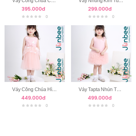
Váy Công Chúa Chùm Hoa Eo
Váy Nhung Kim Tuyến Dài Tay
395.000đ
299.000đ
0
0
Váy Công Chúa Hình Cánh Bướm
Váy Tapta Nhún Tùng Tầng Voan
449.000đ
499.000đ
0
0