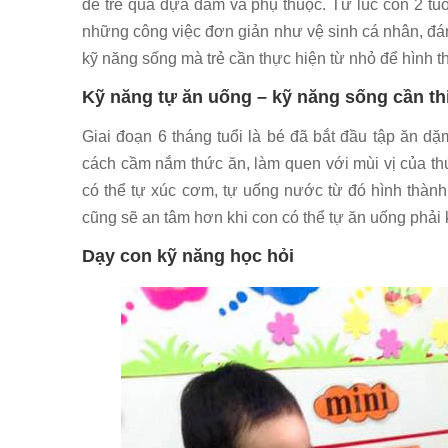
để trẻ quá dựa dẫm và phụ thuộc. Từ lúc con 2 t
những công việc đơn giản như vệ sinh cá nhân, đ
kỹ năng sống mà trẻ cần thực hiện từ nhỏ để hình th
Kỹ năng tự ăn uống – kỹ năng sống cần thi
Giai đoạn 6 tháng tuổi là bé đã bắt đầu tập ăn 
cách cầm nắm thức ăn, làm quen với mùi vị của th
có thể tự xúc cơm, tự uống nước từ đó hình thành 
cũng sẽ an tâm hơn khi con có thể tự ăn uống phải
Dạy con kỹ năng học hỏi