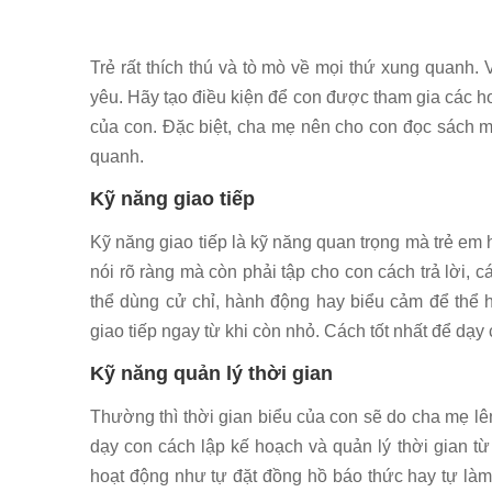
Trẻ rất thích thú và tò mò về mọi thứ xung quanh.
yêu. Hãy tạo điều kiện để con được tham gia các ho
của con. Đặc biệt, cha mẹ nên cho con đọc sách mỗ
quanh.
Kỹ năng giao tiếp
Kỹ năng giao tiếp là kỹ năng quan trọng mà trẻ em 
nói rõ ràng mà còn phải tập cho con cách trả lời, 
thể dùng cử chỉ, hành động hay biểu cảm để thể hi
giao tiếp ngay từ khi còn nhỏ. Cách tốt nhất để dạ
Kỹ năng quản lý thời gian
Thường thì thời gian biểu của con sẽ do cha mẹ lên
dạy con cách lập kế hoạch và quản lý thời gian t
hoạt động như tự đặt đồng hồ báo thức hay tự làm b