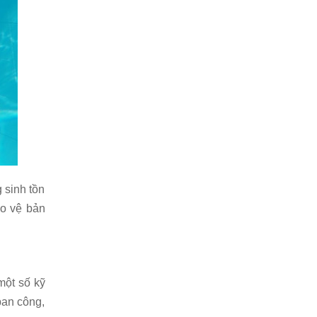
g sinh tồn
ảo vệ bản
một số kỹ
ban công,