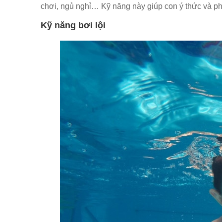
chơi, ngủ nghỉ… Kỹ năng này giúp con ý thức và ph
Kỹ năng bơi lội