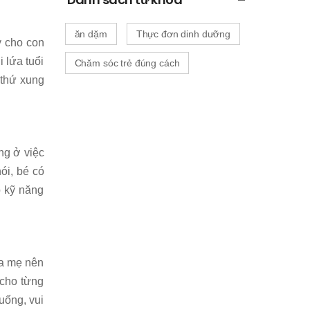
ăn dặm
Thực đơn dinh dưỡng
y cho con
 lứa tuổi
Chăm sóc trẻ đúng cách
 thứ xung
ng ở việc
ói, bé có
ó kỹ năng
ha mẹ nên
 cho từng
uống, vui