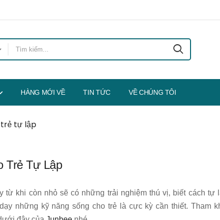
HÀNG MỚI VỀ
TIN TỨC
VỀ CHÚNG TÔI
trẻ tự lập
o Trẻ Tự Lập
ừ khi còn nhỏ sẽ có những trải nghiệm thú vị, biết cách tự lậ
 dạy những kỹ năng sống cho trẻ là cực kỳ cần thiết. Tham 
 dưới đây của
Junbee
nhé.