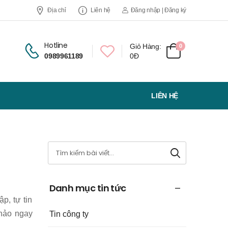
Địa chỉ
Liên hệ
Đăng nhập | Đăng ký
Hotline
Giỏ Hàng:
0
0989961189
0Đ
LIÊN HỆ
Danh mục tin tức
p, tự tin
khảo ngay
Tin công ty