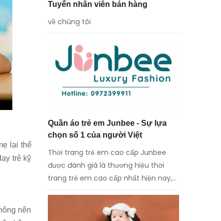
Tuyển nhân viên bán hàng
về chúng tôi
Quần áo trẻ em Junbee - Sự lựa
chọn số 1 của người Việt
ẹ lại thể
Thời trang trẻ em cao cấp Junbee
ạy trẻ kỹ
được đánh giá là thương hiệu thời
trang trẻ em cao cấp nhất hiện nay,
đáp ứng được những yêu cầu khắt
khe của thị ...
không nên