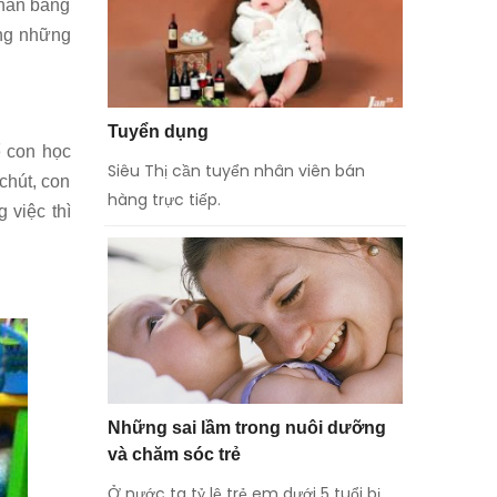
thân bằng
ong những
Tuyển dụng
ể con học
Siêu Thị cần tuyển nhân viên bán
chút, con
hàng trực tiếp.
 việc thì
Những sai lầm trong nuôi dưỡng
và chăm sóc trẻ
Ở nước ta tỷ lệ trẻ em dưới 5 tuổi bị