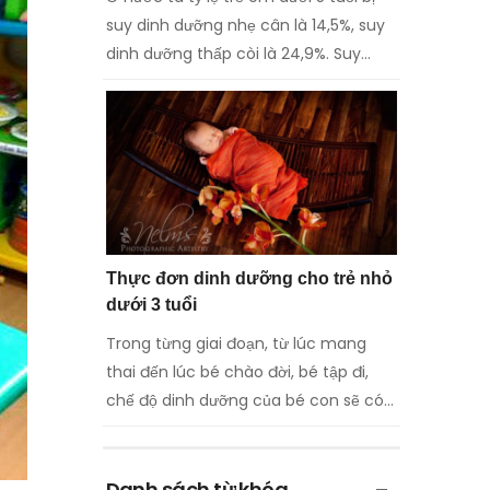
suy dinh dưỡng nhẹ cân là 14,5%, suy
dinh dưỡng thấp còi là 24,9%. Suy
dinh dưỡng do nhiều nguyên nhân,
trong đó ...
Thực đơn dinh dưỡng cho trẻ nhỏ
dưới 3 tuổi
Trong từng giai đoạn, từ lúc mang
thai đến lúc bé chào đời, bé tập đi,
chế độ dinh dưỡng của bé con sẽ có
nhiều sự khác biệt. Cùng HUGGIES®
tìm hiểu ...
Danh sách từ khóa