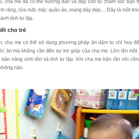
uổi, cha mẹ đã có thể hướng dẫn và dạy con tự chăm sóc bản 
ánh răng, rửa mặt, mặc quần áo, mang dày dép… Đây là một tr
ành tính tự lập.
ết cho trẻ
dặm, cha mẹ có thể sử dụng phương pháp ăn dặm tự chỉ huy đ
ức ăn mà không cần đến sự trợ giúp của cha mẹ. Lớn lên một 
bản năng sinh tồn và tính tự lập. Khi cha mẹ bận rộn với công
 không nào.