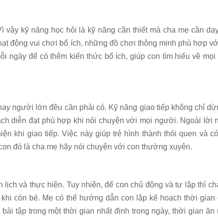
 Vì vậy kỹ năng học hỏi là kỹ năng cần thiết mà cha mẹ cần dạ
ạt động vui chơi bổ ích, những đồ chơi thông minh phù hợp với
i ngày để có thêm kiến thức bổ ích, giúp con tìm hiểu về mọi
hay người lớn đều cần phải có. Kỹ năng giao tiếp không chỉ dừ
cách diễn đạt phù hợp khi nói chuyện với mọi người. Ngoài lời n
ện khi giao tiếp. Việc này giúp trẻ hình thành thói quen và c
y con đó là cha mẹ hãy nói chuyện với con thường xuyên.
 lịch và thực hiện. Tuy nhiên, để con chủ động và tự lập thì c
ừ khi còn bé. Mẹ có thể hướng dẫn con lập kế hoạch thời gian
ài tập trong một thời gian nhất định trong ngày, thời gian ăn 