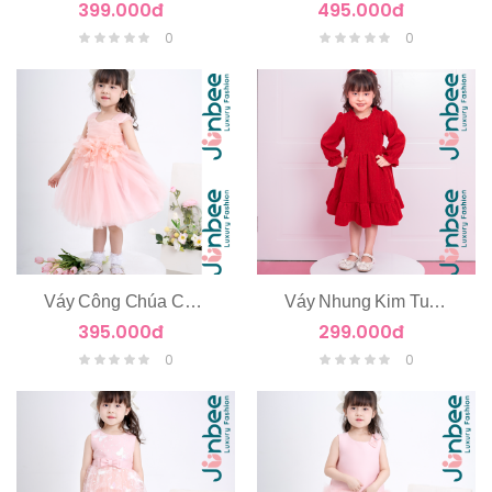
399.000đ
495.000đ
0
0
Váy Công Chúa Chùm Hoa Eo
Váy Nhung Kim Tuyến Dài Tay
395.000đ
299.000đ
0
0