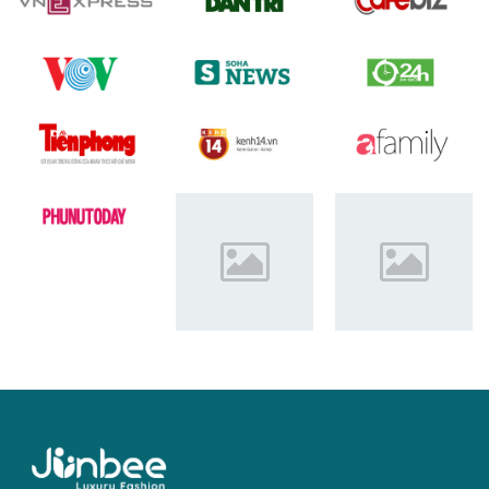
Junbee là thương hiệu thời trang cao cấp cho trẻ em tại Việt
Nam, mang tới sự khác biệt bởi mẫu mã, chất lượng, giá