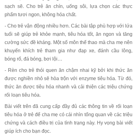
sạch sẽ. Cho trẻ ăn chín, uống sôi, lựa chọn các thực
phẩm tươi ngon, không hóa chất.
- Cho trẻ vận động nhiều hơn. Các bài tập phù hợp với lứa
tuổi sẽ giúp trẻ khỏe mạnh, tiêu hóa tốt, ăn ngon và tăng
cường sức đề kháng. Một số môn thể thao mà cha mẹ nên
khuyến khích trẻ tham gia như đạp xe, đánh cầu lông,
bóng rổ, đá bóng, bơi lội…
- Rèn cho trẻ thói quen ăn chậm nhai kỹ bởi khi thức ăn
được nghiền nhỏ sẽ hòa trộn với enzyme tiêu hóa. Từ đó,
thức ăn được tiêu hóa nhanh và cải thiện các triệu chứng
rối loạn tiêu hóa.
Bài viết trên đã cung cấp đầy đủ các thông tin về rối loạn
tiêu hóa ở trẻ để cha mẹ có cái nhìn tổng quan về các triệu
chứng và cách điều trị của tình trạng này. Hy vọng bài viết
giúp ích cho bạn đọc.