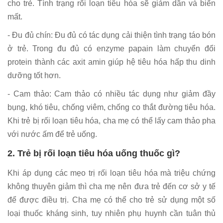
cho trẻ. Tình trạng rối loạn tiêu hóa sẽ giảm dần và biến
mất.
- Đu đủ chín: Đu đủ có tác dụng cải thiện tình trạng táo bón
ở trẻ. Trong đu đủ có enzyme papain làm chuyển đổi
protein thành các axit amin giúp hệ tiêu hóa hấp thu dinh
dưỡng tốt hơn.
- Cam thảo: Cam thảo có nhiều tác dụng như giảm đầy
bụng, khó tiêu, chống viêm, chống co thắt đường tiêu hóa.
Khi trẻ bị rối loạn tiêu hóa, cha mẹ có thể lấy cam thảo pha
với nước ấm để trẻ uống.
2. Trẻ bị rối loạn tiêu hóa uống thuốc gì?
Khi áp dụng các mẹo trị rối loạn tiêu hóa mà triệu chứng
không thuyên giảm thì cha mẹ nên đưa trẻ đến cơ sở y tế
để được điều trị. Cha mẹ có thể cho trẻ sử dụng một số
loại thuốc kháng sinh, tuy nhiên phụ huynh cần tuân thủ