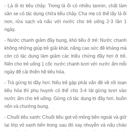
- Lá ổi trị tiêu chảy: Trong lá ổi có nhiều tannin, chất làm
săn se có tác dụng chữa tiêu chảy. Cha mẹ có thể lấy lá ổi
non, rửa sạch và nấu với nước cho trẻ uống 2-3 lần 1
ngày.
- Nước chanh giảm đầy bụng, khó tiêu ở trẻ: Nước chanh
không những giúp trẻ giải khát, nâng cao sức đề kháng mà
còn có tác dụng làm giảm các triệu chứng đầy hơi ở trẻ.
Nên cho trẻ uống 1 cốc nước chanh tươi với nước ấm mỗi
ngày để cải thiện hệ tiêu hóa.
- Trà gừng trị đầy hơi: Nếu trẻ gặp phải vấn đề về rối loạn
tiêu hóa thì phụ huynh có thể cho 3-4 lát gừng tươi vào
nước ấm cho trẻ uống. Gừng có tác dụng trị đầy hơi, buồn
nôn và chướng bụng.
- Chuối tiêu xanh: Chuối tiêu gọt vỏ mỏng bên ngoài và giữ
lại lớp vỏ xanh bên trong sau đó xay nhuyễn và nấu cháo