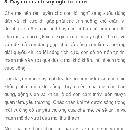
8. Dạy con cách suy nghĩ tích cực
Cha mẹ nên rèn luyện cho con lối nghĩ sáng suốt, đúng
đắn và tích cực khi gặp phải các tình huống khó khăn. Ví
dụ như con ốm, con ngã hay con bị bạn bè trêu chọc thì
cha mẹ cần an ủi, khích lệ giúp con có suy nghĩ tích cực về
vấn đề mà con đang gặp phải và cùng con tìm ra hướng
giải quyết. Khi có lối sống tích cực, con sẽ trở nên tự tin,
mạnh mẽ và vượt qua được mọi khó khăn, thử thách trong
cuộc sống.
Tóm lại, để nuôi dạy một đứa trẻ trở nên tự tin và mạnh mẽ
không phải điều dễ dàng. Tuy nhiên, cha mẹ cần bao
dung, động viên và khích lệ để con cảm thấy luôn được
quan tâm, yêu thương. Chắc chắn khi trẻ được sống trong
môi trường có sự yêu thương của cha mẹ, trẻ sẽ tự tin và
mạnh mẽ để vượt qua mọi thử thách.
Mời cha mẹ tham khảo các bài viết về chăm sóc và nuôi