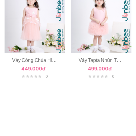
Váy Công Chúa Hình Cánh Bướm
Váy Tapta Nhún Tùng Tầng Voan
449.000đ
499.000đ
0
0