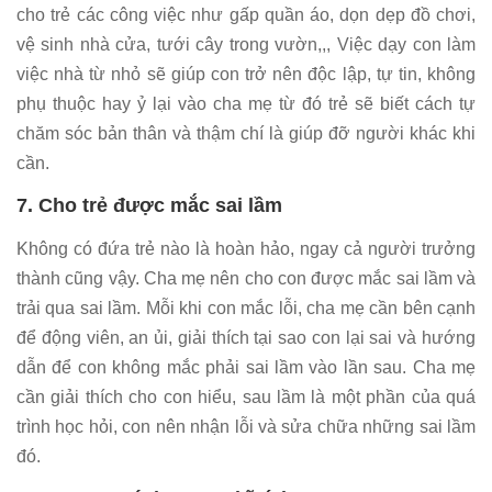
cho trẻ các công việc như gấp quần áo, dọn dẹp đồ chơi,
vệ sinh nhà cửa, tưới cây trong vườn,,, Việc dạy con làm
việc nhà từ nhỏ sẽ giúp con trở nên độc lập, tự tin, không
phụ thuộc hay ỷ lại vào cha mẹ từ đó trẻ sẽ biết cách tự
chăm sóc bản thân và thậm chí là giúp đỡ người khác khi
cần.
7. Cho trẻ được mắc sai lầm
Không có đứa trẻ nào là hoàn hảo, ngay cả người trưởng
thành cũng vậy. Cha mẹ nên cho con được mắc sai lầm và
trải qua sai lầm. Mỗi khi con mắc lỗi, cha mẹ cần bên cạnh
để động viên, an ủi, giải thích tại sao con lại sai và hướng
dẫn để con không mắc phải sai lầm vào lần sau. Cha mẹ
cần giải thích cho con hiểu, sau lầm là một phần của quá
trình học hỏi, con nên nhận lỗi và sửa chữa những sai lầm
đó.