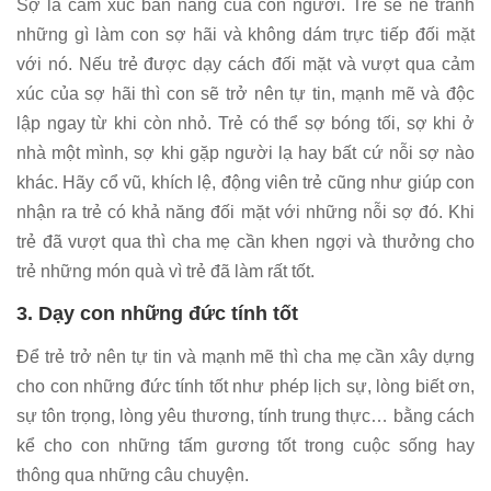
Sợ là cảm xúc bản năng của con người. Trẻ sẽ né tránh
những gì làm con sợ hãi và không dám trực tiếp đối mặt
với nó. Nếu trẻ được dạy cách đối mặt và vượt qua cảm
xúc của sợ hãi thì con sẽ trở nên tự tin, mạnh mẽ và độc
lập ngay từ khi còn nhỏ. Trẻ có thể sợ bóng tối, sợ khi ở
nhà một mình, sợ khi gặp người lạ hay bất cứ nỗi sợ nào
khác. Hãy cổ vũ, khích lệ, động viên trẻ cũng như giúp con
nhận ra trẻ có khả năng đối mặt với những nỗi sợ đó. Khi
trẻ đã vượt qua thì cha mẹ cần khen ngợi và thưởng cho
trẻ những món quà vì trẻ đã làm rất tốt.
3. Dạy con những đức tính tốt
Để trẻ trở nên tự tin và mạnh mẽ thì cha mẹ cần xây dựng
cho con những đức tính tốt như phép lịch sự, lòng biết ơn,
sự tôn trọng, lòng yêu thương, tính trung thực… bằng cách
kể cho con những tấm gương tốt trong cuộc sống hay
thông qua những câu chuyện.