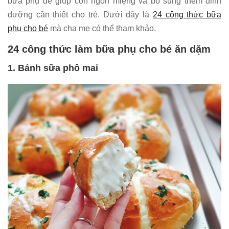
bữa phụ để giúp con ngon miệng và bổ sung thêm dinh
dưỡng cần thiết cho trẻ. Dưới đây là
24 công thức bữa
phụ cho bé
mà cha mẹ có thể tham khảo.
24 công thức làm bữa phụ cho bé ăn dặm
1. Bánh sữa phô mai