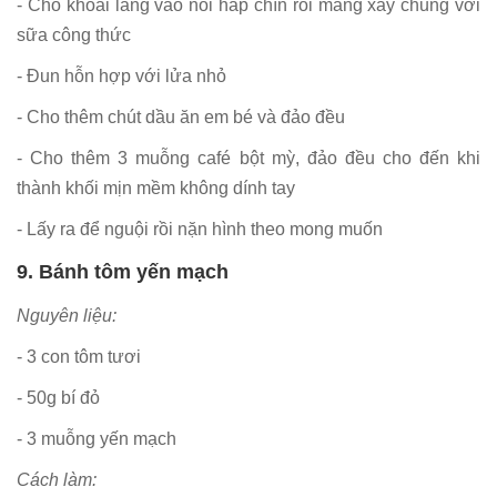
- Cho khoai lang vào nồi hấp chín rồi mang xay chung với
sữa công thức
- Đun hỗn hợp với lửa nhỏ
- Cho thêm chút dầu ăn em bé và đảo đều
- Cho thêm 3 muỗng café bột mỳ, đảo đều cho đến khi
thành khối mịn mềm không dính tay
- Lấy ra để nguội rồi nặn hình theo mong muốn
9. Bánh tôm yến mạch
Nguyên liệu:
- 3 con tôm tươi
- 50g bí đỏ
- 3 muỗng yến mạch
Cách làm: