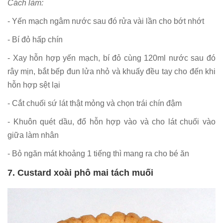
Cách làm:
- Yến mạch ngâm nước sau đó rửa vài lần cho bớt nhớt
- Bí đỏ hấp chín
- Xay hỗn hợp yến mạch, bí đỏ cùng 120ml nước sau đó
rây mịn, bắt bếp đun lửa nhỏ và khuấy đều tay cho đến khi
hỗn hợp sệt lại
- Cắt chuối sứ lát thật mỏng và chọn trái chín đậm
- Khuôn quét dầu, đổ hỗn hợp vào và cho lát chuối vào
giữa làm nhân
- Bỏ ngăn mát khoảng 1 tiếng thì mang ra cho bé ăn
7. Custard xoài phô mai tách muối