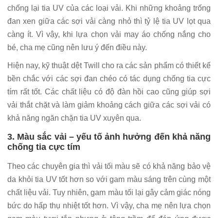
chống lại tia UV của các loại vải. Khi những khoảng trống
đan xen giữa các sợi vải càng nhỏ thì tỷ lệ tia UV lọt qua
càng ít. Vì vậy, khi lựa chọn vải may áo chống nắng cho
bé, cha mẹ cũng nên lưu ý đến điều này.
Hiện nay, kỹ thuật dệt Twill cho ra các sản phẩm có thiết kế
bền chắc với các sợi đan chéo có tác dụng chống tia cực
tím rất tốt. Các chất liệu có độ đàn hồi cao cũng giúp sợi
vải thắt chặt và làm giảm khoảng cách giữa các sợi vải có
khả năng ngăn chặn tia UV xuyên qua.
3. Màu sắc vải – yếu tố ảnh hưởng đến khả năng
chống tia cực tím
Theo các chuyên gia thì vải tối màu sẽ có khả năng bảo vệ
da khỏi tia UV tốt hơn so với gam màu sáng trên cùng một
chất liệu vải. Tuy nhiên, gam màu tối lại gây cảm giác nóng
bức do hấp thụ nhiệt tốt hơn. Vì vậy, cha mẹ nên lựa chọn