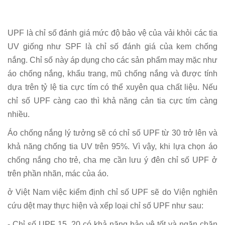
UPF là chỉ số đánh giá mức độ bảo vệ của vải khỏi các tia
UV giống như SPF là chỉ số đánh giá của kem chống
nắng. Chỉ số này áp dụng cho các sản phẩm may mặc như
áo chống nắng, khẩu trang, mũ chống nắng và được tính
dựa trên tỷ lệ tia cực tím có thể xuyên qua chất liệu. Nếu
chỉ số UPF càng cao thì khả năng cản tia cực tím càng
nhiều.
Áo chống nắng lý tưởng sẽ có chỉ số UPF từ 30 trở lên và
khả năng chống tia UV trên 95%. Vì vậy, khi lựa chọn áo
chống nắng cho trẻ, cha mẹ cần lưu ý đên chỉ số UPF ở
trên phần nhãn, mác của áo.
ở Việt Nam việc kiểm định chỉ số UPF sẽ do Viện nghiên
cứu dệt may thực hiện và xếp loại chỉ số UPF như sau:
- Chỉ số UPF 15, 20 có khả năng bảo vệ tốt và ngăn chặn