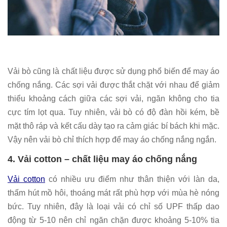
Vải bò cũng là chất liệu được sử dụng phổ biến để may áo
chống nắng. Các sợi vải được thắt chặt với nhau để giảm
thiểu khoảng cách giữa các sợi vải, ngăn không cho tia
cực tím lọt qua. Tuy nhiên, vải bò có độ đàn hồi kém, bề
mặt thô ráp và kết cấu dày tạo ra cảm giác bí bách khi mặc.
Vậy nên vải bò chỉ thích hợp để may áo chống nắng ngắn.
4. Vải cotton – chất liệu may áo chống nắng
Vải cotton
có nhiều ưu điểm như thân thiện với làn da,
thấm hút mồ hôi, thoáng mát rất phù hợp với mùa hè nóng
bức. Tuy nhiên, đây là loại vải có chỉ số UPF thấp dao
động từ 5-10 nên chỉ ngăn chặn được khoảng 5-10% tia