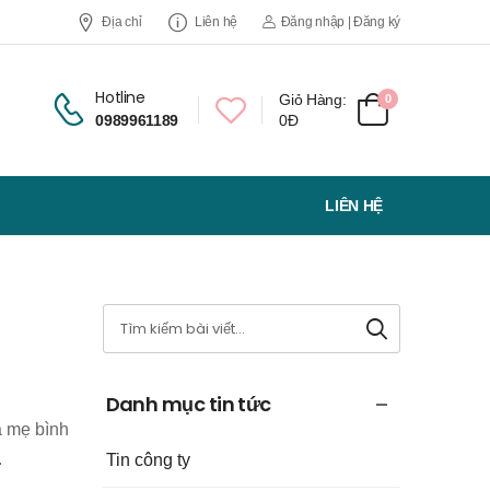
Địa chỉ
Liên hệ
Đăng nhập | Đăng ký
Hotline
Giỏ Hàng:
0
0989961189
0Đ
LIÊN HỆ
Danh mục tin tức
a mẹ bình
.
Tin công ty