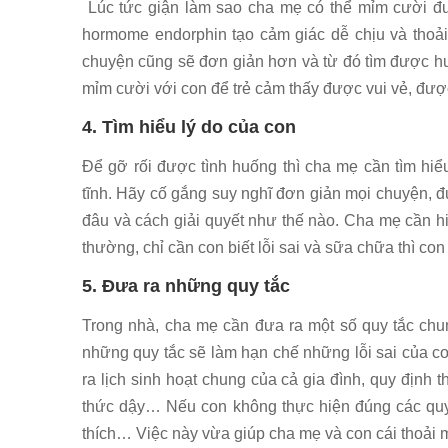
Lúc tức giận làm sao cha mẹ có thể mỉm cười đ
hormome endorphin tạo cảm giác dễ chịu và thoải
chuyện cũng sẽ đơn giản hơn và từ đó tìm được h
mỉm cười với con để trẻ cảm thấy được vui vẻ, được
4. Tìm hiểu lý do của con
Để gỡ rối được tình huống thì cha mẹ cần tìm hiể
tĩnh. Hãy cố gắng suy nghĩ đơn giản mọi chuyện, đứ
đâu và cách giải quyết như thế nào. Cha mẹ cần h
thường, chỉ cần con biết lỗi sai và sữa chữa thì c
5. Đưa ra những quy tắc
Trong nhà, cha mẹ cần đưa ra một số quy tắc chun
những quy tắc sẽ làm hạn chế những lỗi sai của c
ra lịch sinh hoạt chung của cả gia đình, quy định t
thức dậy… Nếu con không thực hiện đúng các quy
thích… Việc này vừa giúp cha mẹ và con cái thoải m