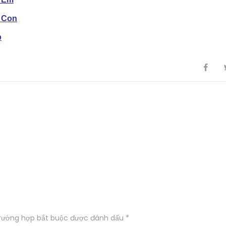
 Con
p
trường hợp bắt buộc được đánh dấu *