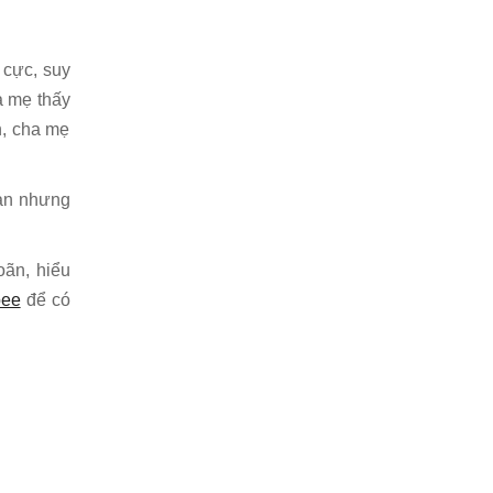
 cực, suy
a mẹ thấy
n, cha mẹ
iản nhưng
oãn, hiểu
bee
để có