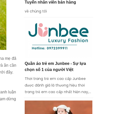
Tuyển nhân viên bán hàng
về chúng tôi
cha mẹ đã
Quần áo trẻ em Junbee - Sự lựa
và ân cần
chọn số 1 của người Việt
ới đây.
Thời trang trẻ em cao cấp Junbee
được đánh giá là thương hiệu thời
trang trẻ em cao cấp nhất hiện nay,
ranh luận
đáp ứng được những yêu cầu khắt
 Tạm dừng
khe của thị ...