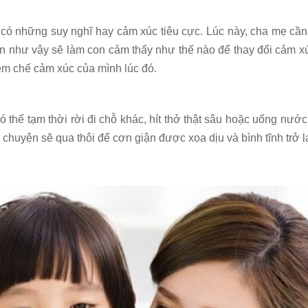
 có những suy nghĩ hay cảm xúc tiêu cực. Lúc này, cha mẹ cần
con như vậy sẽ làm con cảm thấy như thế nào để thay đổi cảm xú
iềm chế cảm xúc của mình lúc đó.
 có thể tạm thời rời đi chỗ khác, hít thở thật sâu hoặc uống nướ
 chuyện sẽ qua thôi để cơn giận được xoa dịu và bình tĩnh trở lạ