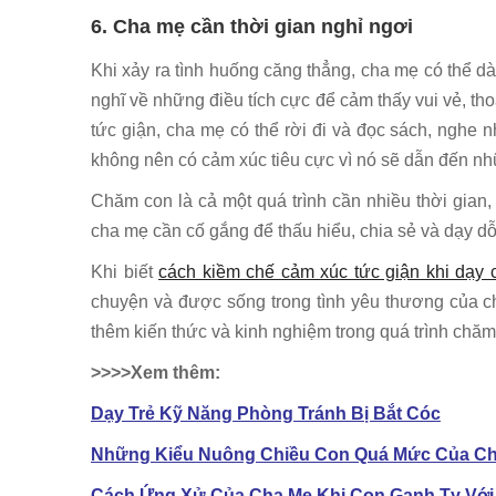
6. Cha mẹ cần thời gian nghỉ ngơi
Khi xảy ra tình huống căng thẳng, cha mẹ có thể dà
nghĩ về những điều tích cực để cảm thấy vui vẻ, th
tức giận, cha mẹ có thể rời đi và đọc sách, nghe 
không nên có cảm xúc tiêu cực vì nó sẽ dẫn đến nh
Chăm con là cả một quá trình cần nhiều thời gia
cha mẹ cần cố gắng để thấu hiểu, chia sẻ và dạy d
Khi biết
cách kiềm chế cảm xúc tức giận khi dạy 
chuyện và được sống trong tình yêu thương của c
thêm kiến thức và kinh nghiệm trong quá trình chăm
>>>>Xem thêm:
Dạy Trẻ Kỹ Năng Phòng Tránh Bị Bắt Cóc
Những Kiểu Nuông Chiều Con Quá Mức Của C
Cách Ứng Xử Của Cha Mẹ Khi Con Ganh Tỵ Vớ