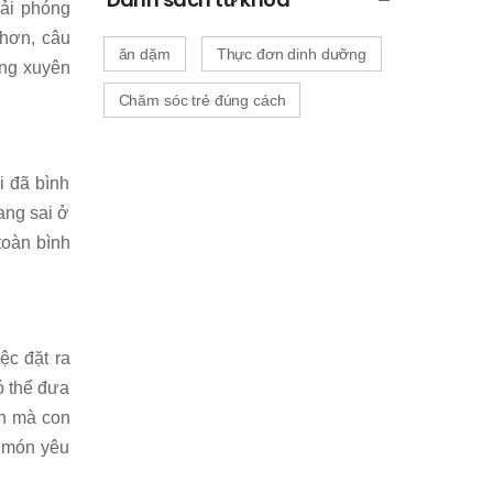
ải phóng
 hơn, câu
ăn dặm
Thực đơn dinh dưỡng
ờng xuyên
Chăm sóc trẻ đúng cách
i đã bình
ang sai ở
toàn bình
ệc đặt ra
ó thể đưa
an mà con
n món yêu