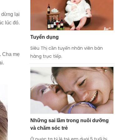
 dừng lại
c lúc đó.
Tuyển dụng
Siêu Thị cần tuyển nhân viên bán
c. Cha mẹ
hàng trực tiếp.
i.
Những sai lầm trong nuôi dưỡng
và chăm sóc trẻ
Ở nước ta tỷ lệ trẻ em dưới 5 tuổi bị