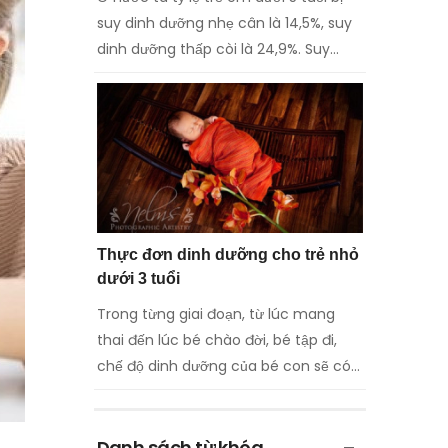
suy dinh dưỡng nhẹ cân là 14,5%, suy
dinh dưỡng thấp còi là 24,9%. Suy
dinh dưỡng do nhiều nguyên nhân,
trong đó ...
Thực đơn dinh dưỡng cho trẻ nhỏ
dưới 3 tuổi
Trong từng giai đoạn, từ lúc mang
thai đến lúc bé chào đời, bé tập đi,
chế độ dinh dưỡng của bé con sẽ có
nhiều sự khác biệt. Cùng HUGGIES®
tìm hiểu ...
Danh sách từ khóa