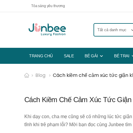
Tỏa sáng yêu thương
TRANG CHỦ
SALE
BÉ GÁI
BÉ TRAI
Blog
Cách kiềm chế cảm xúc tức giận k
Cách Kiềm Chế Cảm Xúc Tức Giận 
Khi dạy con, cha mẹ cũng sẽ có những lúc tức giậ
tĩnh khi trẻ phạm lỗi? Mời bạn đọc cùng Junbee tìm