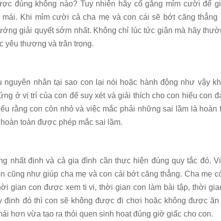
ược đúng không nào? Tuy nhiên hãy cố gắng mỉm cười để gi
 mái. Khi mỉm cười cả cha mẹ và con cái sẽ bớt căng thẳng
ướng giải quyết sớm nhất. Không chỉ lúc tức giận mà hãy thư
 yêu thương và trân trọng.
u nguyên nhân tại sao con lại nói hoặc hành động như vậy kh
ng ở vị trí của con để suy xét và giải thích cho con hiểu con đ
iểu rằng con còn nhỏ và việc mắc phải những sai lầm là hoàn 
on hoàn toàn được phép mắc sai lầm.
g nhất định và cả gia đình cần thực hiện đúng quy tắc đó. Vi
on cũng như giúp cha mẹ và con cái bớt căng thẳng. Cha mẹ c
hời gian con được xem ti vi, thời gian con làm bài tập, thời gi
 định đó thì con sẽ không được đi chơi hoặc không được ă
ái hơn vừa tạo ra thói quen sinh hoạt đúng giờ giấc cho con.