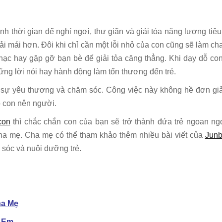
nh thời gian để nghỉ ngơi, thư giãn và giải tỏa năng lượng tiêu
oải mái hơn. Đôi khi chỉ cần một lỗi nhỏ của con cũng sẽ làm ch
nhạc hay gặp gỡ bạn bè để giải tỏa căng thẳng. Khi dạy dỗ co
ững lời nói hay hành động làm tổn thương đến trẻ.
n, sự yêu thương và chăm sóc. Công việc này không hề đơn g
ỗ con nên người.
con
thì chắc chắn con của bạn sẽ trở thành đứa trẻ ngoan ng
ha mẹ. Cha mẹ có thể tham khảo thêm nhiều bài viết của
Jun
 sóc và nuôi dưỡng trẻ.
ha Mẹ
i Em