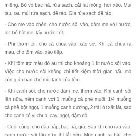
miếng. Bỏ vỏ bạc hà, rửa sạch, cắt lát mỏng, hơi xéo. Mùi
tàu, rau mùi rửa sạch, để ráo. Gía rửa sạch để ráo.
- Cho me vào chén, cho nước sôi vào, dầm me với nước,
lọc bỏ hột me, lấy nước cốt.
- Phi thơm tỏi, cho cà chua vào, xào sơ. Khi cà chua ra
màu, cho tôm vào, xào tiếp.
- Khi tôm trở màu đỏ au thì cho khoảng 1 lít nước sôi vào.
Việc cho nước sôi không chỉ tiết kiệm thời gian nấu mà
còn giúp hạn chế mùi tanh của tôm.
- Khi canh sôi, cho nước dầm me, thơm vào. Khi canh sôi
lần nữa, nêm canh với 1 muỗng cà phê muối, 1/4 muỗng
cà phê bột ngọt, 1 muỗng canh đường, 2 trái ớt xắt lát, sao
cho canh có vị chua, cay, ngọt, đậm đà.
- Cuối cùng, cho đậu bắp, bạc hà, giá. Sau khi cho rau vào,
canh nước sôi lần nữa thì tắt bếp. Múc canh ra bát, cho