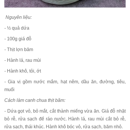
Nguyên liệu:
- ½ quả dứa
- 100g giá đỗ
- Thịt lợn băm
- Hành lá, rau mùi
- Hành khô, tỏi, ớt
- Gia vị gồm nước mắm, hạt nêm, dầu ăn, đường, tiêu,
muối
Cách làm canh chua thịt băm:
- Dứa gọt vỏ, bỏ mắt, cắt thành miếng vừa ăn. Giá đỗ nhặt
bỏ rễ, rửa sạch để ráo nước. Hành lá, rau mùi cắt bỏ rễ,
rửa sạch, thái khúc. Hành khô bóc vỏ, rửa sạch, băm nhỏ.