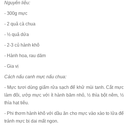
Nguyên liệu:
- 300g mực
- 2 quả cà chua
- ½ quả dứa
- 2-3 củ hành khô
- Hành hoa, rau dăm
- Gia vị
Cách nấu canh mực nấu chua:
- Mực tươi dùng giấm rửa sạch để khử mùi tanh. Cắt mực
làm đôi, ướp mực với ít hành băm nhỏ, ½ thìa bột nêm, ½
thìa hạt tiêu.
- Phi thơm hành khô với dầu ăn cho mực vào xào to lửa để
tránh mực bị dai mất ngon.