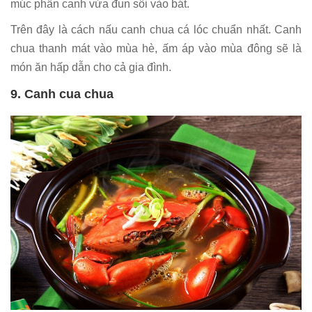
múc phần canh vừa đun sôi vào bát.
Trên đây là cách nấu canh chua cá lóc chuẩn nhất. Canh
chua thanh mát vào mùa hè, ấm áp vào mùa đông sẽ là
món ăn hấp dẫn cho cả gia đình.
9. Canh cua chua