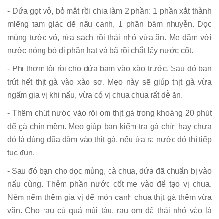
- Dứa gọt vỏ, bỏ mắt rồi chia làm 2 phần: 1 phần xắt thành
miếng tam giác để nấu canh, 1 phần băm nhuyễn. Dọc
mùng tước vỏ, rửa sạch rồi thái nhỏ vừa ăn. Me dầm với
nước nóng bỏ đi phần hạt và bã rồi chắt lấy nước cốt.
- Phi thơm tỏi rồi cho dứa băm vào xào trước. Sau đó bạn
trút hết thịt gà vào xào sơ. Mẹo này sẽ giúp thịt gà vừa
ngấm gia vị khi nấu, vừa có vị chua chua rất dễ ăn.
- Thêm chút nước vào rồi om thịt gà trong khoảng 20 phút
để gà chín mềm. Mẹo giúp bạn kiểm tra gà chín hay chưa
đó là dùng đũa đâm vào thịt gà, nếu ứa ra nước đỏ thì tiếp
tục đun.
- Sau đó bạn cho dọc mùng, cà chua, dứa đã chuẩn bị vào
nấu cùng. Thêm phần nước cốt me vào để tạo vị chua.
Nêm nếm thêm gia vị để món canh chua thịt gà thêm vừa
vặn. Cho rau củ quả mùi tàu, rau om đã thái nhỏ vào là