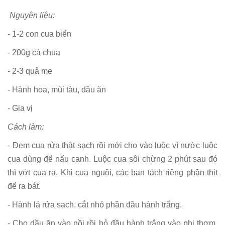
Nguyên liệu:
- 1-2 con cua biển
- 200g cà chua
- 2-3 quả me
- Hành hoa, mùi tàu, dầu ăn
- Gia vị
Cách làm:
- Đem cua rửa thật sạch rồi mới cho vào luộc vì nước luộc
cua dùng để nấu canh. Luộc cua sôi chừng 2 phút sau đó
thì vớt cua ra. Khi cua nguội, các bạn tách riêng phần thịt
để ra bát.
- Hành lá rửa sạch, cắt nhỏ phần đầu hành trắng.
- Cho dầu ăn vào nồi rồi bỏ đầu hành trắng vào phi thơm.