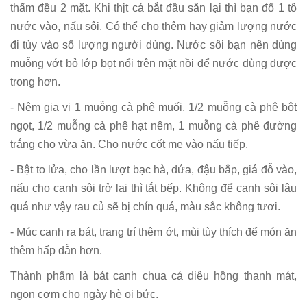
thấm đều 2 mặt. Khi thịt cá bắt đầu săn lại thì bạn đổ 1 tô
nước vào, nấu sôi. Có thể cho thêm hay giảm lượng nước
đi tùy vào số lượng người dùng. Nước sôi bạn nên dùng
muỗng vớt bỏ lớp bọt nổi trên mặt nồi để nước dùng được
trong hơn.
- Nêm gia vị 1 muỗng cà phê muối, 1/2 muỗng cà phê bột
ngọt, 1/2 muỗng cà phê hạt nêm, 1 muỗng cà phê đường
trắng cho vừa ăn. Cho nước cốt me vào nấu tiếp.
- Bật to lửa, cho lần lượt bạc hà, dứa, đậu bắp, giá đỗ vào,
nấu cho canh sôi trở lại thì tắt bếp. Không để canh sôi lâu
quá như vậy rau củ sẽ bị chín quá, màu sắc không tươi.
- Múc canh ra bát, trang trí thêm ớt, mùi tùy thích để món ăn
thêm hấp dẫn hơn.
Thành phẩm là bát canh chua cá diêu hồng thanh mát,
ngon cơm cho ngày hè oi bức.