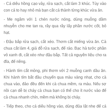
- Cá diêu hồng cạo vảy, rửa sạch, cắt làm 3 khúc. Tùy vào
con cá to hay nhỏ mà bạn cắt cá thành từng khúc vừa ăn.
- Me ngâm với 1 chén nước nóng, dùng muỗng dầm
nhuyễn cho me tan ra, rây qua rây lấy phần nước cốt, bỏ
hạt.
- Đậu bắp rửa sạch, cắt xéo. Thơm cắt miếng vừa ăn. Cà
chua cắt làm 4, giá đỗ rửa sạch, để ráo. Bạc hà tước phần
vỏ xanh đi, cắt xéo như đậu bắp. Tất cả nguyên liệu cho ra
đĩa, để riêng.
- Hành tím cắt mỏng, phi thơm với 2 muỗng canh dầu ăn.
Khi hành tím bắt đầu chuyển qua màu vàng nhạt, cho cà
chua vào, đảo đều đến khi cà chua mềm, ra màu. Nếu sợ
nồi cạn dễ bị cháy cà chua bạn có thể cho ít nước vào để
cà chua nhanh chín, mềm mà không bị cháy.
- Tiếp theo, cho cá diêu hồng vào, dùng đũa lật nhẹ để cá