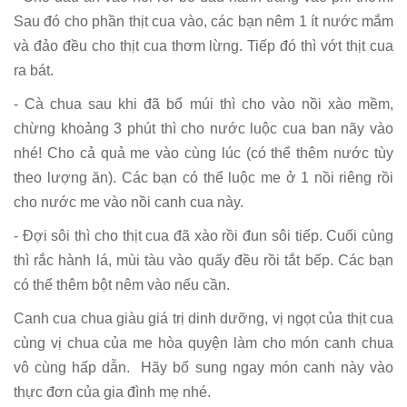
Sau đó cho phần thịt cua vào, các bạn nêm 1 ít nước mắm
và đảo đều cho thịt cua thơm lừng. Tiếp đó thì vớt thịt cua
ra bát.
- Cà chua sau khi đã bổ múi thì cho vào nồi xào mềm,
chừng khoảng 3 phút thì cho nước luộc cua ban nãy vào
nhé! Cho cả quả me vào cùng lúc (có thể thêm nước tùy
theo lượng ăn). Các bạn có thể luộc me ở 1 nồi riêng rồi
cho nước me vào nồi canh cua này.
- Đợi sôi thì cho thịt cua đã xào rồi đun sôi tiếp. Cuối cùng
thì rắc hành lá, mùi tàu vào quấy đều rồi tắt bếp. Các bạn
có thể thêm bột nêm vào nếu cần.
Canh cua chua giàu giá trị dinh dưỡng, vị ngọt của thịt cua
cùng vị chua của me hòa quyện làm cho món canh chua
vô cùng hấp dẫn. Hãy bổ sung ngay món canh này vào
thực đơn của gia đình mẹ nhé.