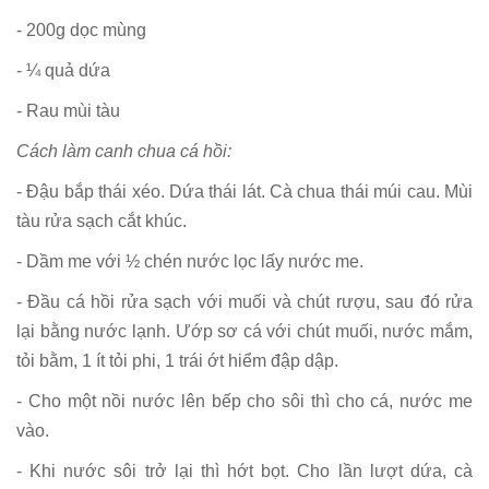
- 200g dọc mùng
- ¼ quả dứa
- Rau mùi tàu
Cách làm canh chua cá hồi:
- Đậu bắp thái xéo. Dứa thái lát. Cà chua thái múi cau. Mùi
tàu rửa sạch cắt khúc.
- Dầm me với ½ chén nước lọc lấy nước me.
- Đầu cá hồi rửa sạch với muối và chút rượu, sau đó rửa
lại bằng nước lạnh. Ướp sơ cá với chút muối, nước mắm,
tỏi bằm, 1 ít tỏi phi, 1 trái ớt hiểm đập dập.
- Cho một nồi nước lên bếp cho sôi thì cho cá, nước me
vào.
- Khi nước sôi trở lại thì hớt bọt. Cho lần lượt dứa, cà