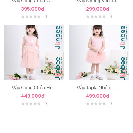
Váy Công Chúa Chùm Hoa Eo
Váy Nhung Kim Tuyến Dài Tay
395.000đ
299.000đ
0
0
Váy Công Chúa Hình Cánh Bướm
Váy Tapta Nhún Tùng Tầng Voan
449.000đ
499.000đ
0
0