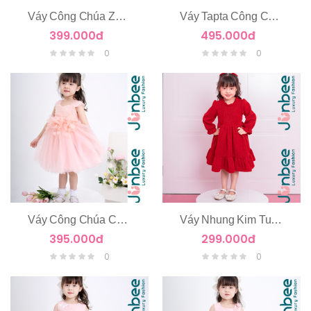
Váy Công Chúa Zen Hoa Nổi Tay Cánh Tiên
Váy Tapta Công Chúa 2 Tầng
399.000đ
495.000đ
0
0
Váy Công Chúa Chùm Hoa Eo
Váy Nhung Kim Tuyến Dài Tay
395.000đ
299.000đ
0
0