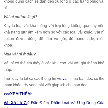
không đúng cách sẽ dẫn đến xù lông ở các trang phục vải
nỉ.
Vải nỉ cotton là gì?
Đây là loại vải khá mỏng với lớp lông không quá dày nên
khả năng giữ ấm kém hơn so với các loại vải khác. Vải nỉ
cotton được dùng để làm vỏ gối, đồ handmade, móc
khóa…
Mua vải nỉ ở đâu?
Vải nỉ có thể tìm thấy ở các khu chợ vải với giá thành khá
thấp.
Trên đây là tất cả các thông tin về
vải nỉ
mà bạn đọc có thể
tham khảo. Hy vọng bài viết giúp ích cho bạn đọc.
>>>XEM THÊM:
Vải Xô Là Gì
? Đặc Điểm, Phân Loại Và Ứng Dụng Của