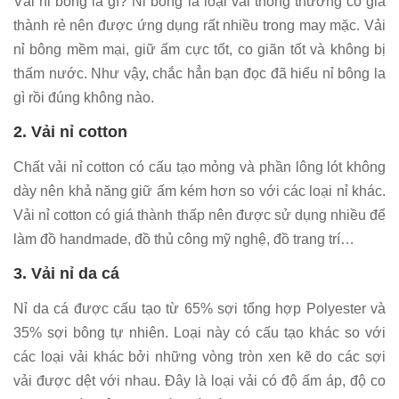
Vải nỉ bông là gì? Nỉ bông là loại vải thông thường có giá
thành rẻ nên được ứng dụng rất nhiều trong may mặc. Vải
nỉ bông mềm mại, giữ ấm cực tốt, co giãn tốt và không bị
thấm nước. Như vậy, chắc hẳn bạn đọc đã hiểu nỉ bông la
gì rồi đúng không nào.
2. Vải nỉ cotton
Chất vải nỉ cotton có cấu tạo mỏng và phần lông lót không
dày nên khả năng giữ ấm kém hơn so với các loại nỉ khác.
Vải nỉ cotton có giá thành thấp nên được sử dụng nhiều để
làm đồ handmade, đồ thủ công mỹ nghệ, đồ trang trí…
3. Vải nỉ da cá
Nỉ da cá được cấu tạo từ 65% sợi tổng hợp Polyester và
35% sợi bông tự nhiên. Loại này có cấu tạo khác so với
các loại vải khác bởi những vòng tròn xen kẽ do các sợi
vải được dệt với nhau. Đây là loại vải có độ ấm áp, độ co